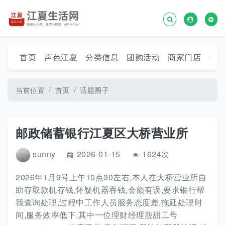
首页
声色江夏
分类信息
团购活动
商家门店
话
当前位置
首页
话题圈子
邮政储蓄银行江夏区大桥营业所
sunny
2026-01-15
1624次
2026年1月9号上午10点30左右,本人在大桥营业所自
助存取款机存钱,怀疑机器吞钱,金额有误,要求银行帮
我查询处理,过程中工作人员服务态度差,拖延处理时
间,服务效率低下,其中一位理财经理殷甜工号