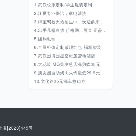
1.武汉校服定制/学生服装定制
2.江夏专业保洁，家电清洗
3.绅宝驾校火热招生中，欢迎前来咨询
4.出手几瓶白酒 价格网上可查 正品保真 有意可详聊 价格好商量
5.团购毛铺
6.全屋柜体定制减现红包-福相智装
7.武汉园博园星空帐篷营地酒店
8.大花岭 MG美发总店洗剪吹28元
9.朋友圈自助烤肉火锅最低29.9元请你吃大餐啦
10.文化路25元洗车抢购劵
准[2023]445号