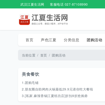
武汉江夏生活网
客服电话 027-87108990
首页
声色江夏
分类信息
团购活动
当前位置
首页
团购活动
美食餐饮
1.
团购毛铺
2.
朋友圈自助烤肉火锅最低29.9元请你吃大餐啦
3.
[私家.麻辣香锅江夏纸坊店]折扣9折抢购劵