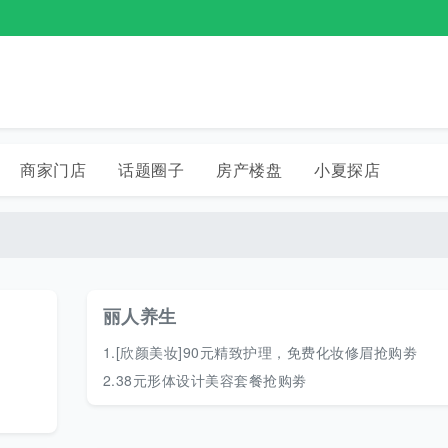
商家门店
话题圈子
房产楼盘
小夏探店
丽人养生
1.
[欣颜美妆]90元精致护理，免费化妆修眉抢购劵
2.
38元形体设计美容套餐抢购劵