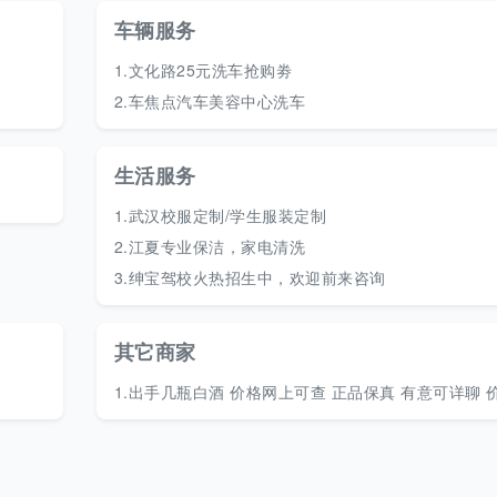
车辆服务
1.
文化路25元洗车抢购劵
2.
车焦点汽车美容中心洗车
生活服务
1.
武汉校服定制/学生服装定制
2.
江夏专业保洁，家电清洗
3.
绅宝驾校火热招生中，欢迎前来咨询
其它商家
1.
出手几瓶白酒 价格网上可查 正品保真 有意可详聊 价格