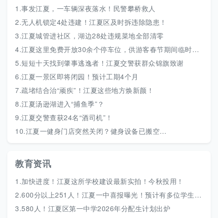
1.
事发江夏，一车辆深夜落水！民警攀桥救人
2.
无人机锁定4处违建！江夏区及时拆违除隐患！
3.
江夏城管进社区，湖边28处违规菜地全部清零
4.
江夏这里免费开放30余个停车位，供游客春节期间临时停车
5.
短短十天找到肇事逃逸者！江夏交警获群众锦旗致谢
6.
江夏一景区即将闭园！预计工期4个月
7.
疏堵结合治“顽疾”！江夏这些地方焕新颜！
8.
江夏汤逊湖进入“捕鱼季”？
9.
江夏交警查获24名“酒司机”！
10.
江夏一健身门店突然关闭？健身设备已搬空…
教育资讯
1.
加快进度！江夏这所学校建设最新实拍！今秋投用！
2.
600分以上251人！江夏一中喜报曝光！预计有多位学生被清北录取
3.
580人！江夏区第一中学2026年分配生计划出炉