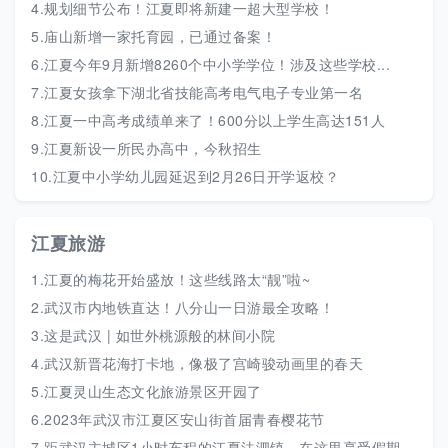
4.
规划细节公布！江夏即将新建一超大型学校！
5.
庙山新增一家托育园，已通过备案！
6.
江夏今年9月新增8260个中小学学位！涉及这些学校...
7.
江夏女孩拿下湖北省技能高考电气电子专业第一名
8.
江夏一中高考成绩单来了！600分以上学生高达151人
9.
江夏新设一所民办高中，今秋招生
10.
江夏中小学幼儿园延迟到2月26日开学返校？
江夏旅游
1.
江夏的梅花开始盛放！这些线路太“靓”啦~
2.
武汉市内地铁直达！八分山一日游最全攻略！
3.
这是武汉 | 如世外桃源般的林间小院
4.
武汉新晋花海打卡地，像极了宫崎骏动画里的春天
5.
江夏灵山生态文化旅游景区开园了
6.
2023年武汉市江夏区安山街首届青春樱花节
7.
距武汉主城区1小时车程的江夏法泗镇，在这里享受假期狂欢后的片刻宁静