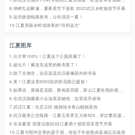
8.
湖畔扎起帐篷，夏夜星空下放歌 2022武汉乡村旅游节开幕
9.
这些旅游线路发布，让你清凉一夏！
10.
江夏美丽乡村成游客的“诗和远方”
江夏图库
1.
出片率100%！江夏这个公园美爆了！
2.
超出片！藏龙岛这里的银杏黄了！
3.
除了古德寺，这应该是武汉最像国外的寺庙
4.
美！江夏这里6000亩的荷花园已盛放！
5.
如果说，黄陂是花园，蔡甸是田园，那么江夏给我的感觉是森系风格
6.
在武汉隐藏着小众油菜花秘地，这里花开成海
7.
武汉江夏：生态立区 铺就绿水青山靓丽底色
8.
武汉最美公交线路－江夏五里界五大路925，穿过繁花盛开的田野、随风摇曳的麦田
9.
乐采夏莲 浪漫法泗2022江夏第十届赏荷采莲节开幕
10.
江夏与鄂州交界的梁子湖，传说千年前曾由县城沉没成湖