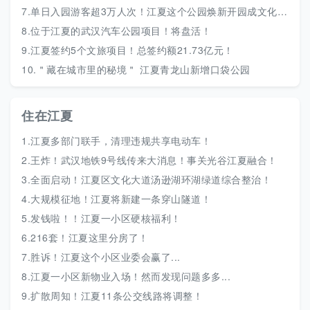
7.
单日入园游客超3万人次！江夏这个公园焕新开园成文化新地标
8.
位于江夏的武汉汽车公园项目！将盘活！
9.
江夏签约5个文旅项目！总签约额21.73亿元！
10.
＂藏在城市里的秘境＂ 江夏青龙山新增口袋公园
住在江夏
1.
江夏多部门联手，清理违规共享电动车！
2.
王炸！武汉地铁9号线传来大消息！事关光谷江夏融合！
3.
全面启动！江夏区文化大道汤逊湖环湖绿道综合整治！
4.
大规模征地！江夏将新建一条穿山隧道！
5.
发钱啦！！江夏一小区硬核福利！
6.
216套！江夏这里分房了！
7.
胜诉！江夏这个小区业委会赢了...
8.
江夏一小区新物业入场！然而发现问题多多...
9.
扩散周知！江夏11条公交线路将调整！