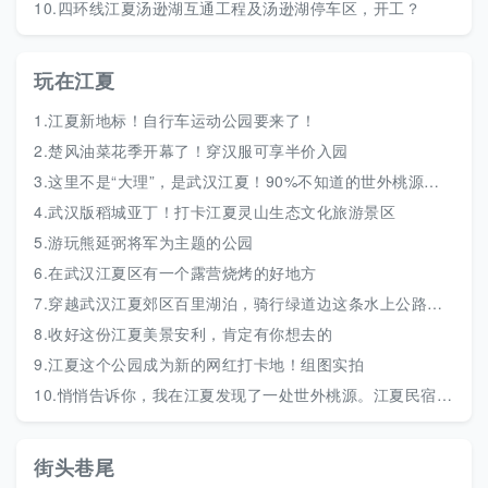
10.
四环线江夏汤逊湖互通工程及汤逊湖停车区，开工？
玩在江夏
1.
江夏新地标！自行车运动公园要来了！
2.
楚风油菜花季开幕了！穿汉服可享半价入园
3.
这里不是“大理”，是武汉江夏！90%不知道的世外桃源村落
4.
武汉版稻城亚丁！打卡江夏灵山生态文化旅游景区
5.
游玩熊延弼将军为主题的公园
6.
在武汉江夏区有一个露营烧烤的好地方
7.
穿越武汉江夏郊区百里湖泊，骑行绿道边这条水上公路，风景秀美
8.
收好这份江夏美景安利，肯定有你想去的
9.
江夏这个公园成为新的网红打卡地！组图实拍
10.
悄悄告诉你，我在江夏发现了一处世外桃源。江夏民宿海洋村网红民宿航拍
街头巷尾