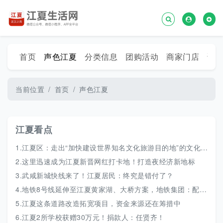
首页
声色江夏
分类信息
团购活动
商家门店
话
当前位置
首页
声色江夏
江夏看点
1.
江夏区：走出“加快建设世界知名文化旅游目的地”的文化大道
2.
这里迅速成为江夏新晋网红打卡地！打造夜经济新地标
3.
武咸新城快线来了！江夏居民：终究是错付了？
4.
地铁8号线延伸至江夏黄家湖、大桥方案，地铁集团：配合推进规划！
5.
江夏这条道路改造拓宽项目，资金来源还在筹措中
6.
江夏2所学校获赠30万元！捐款人：任贤齐！