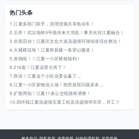
热门头条
1.江夏多部门联手，清理违规共享电动车！
2.王炸！武汉地铁9号线传来大消息！事关光谷江夏融合！
3.全面启动！江夏区文化大道汤逊湖环湖绿道综合整治！
4.大规模征地！江夏将新建一条穿山隧道！
5.发钱啦！！江夏一小区硬核福利！
6.216套！江夏这里分房了！
7.胜诉！江夏这个小区业委会赢了...
8.江夏一小区新物业入场！然而发现问题多多...
9.扩散周知！江夏11条公交线路将调整！
10.四环线江夏汤逊湖互通工程及汤逊湖停车区，开工？
服务协议
隐私政策
免责申明
纠纷处理机制
监管措施