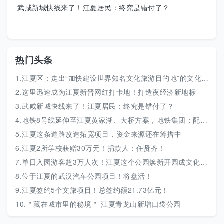
武咸新城快线来了！江夏居民：终究是错付了？
热门头条
1.江夏区：走出“加快建设世界知名文化旅游目的地”的文化大道
2.这里迅速成为江夏新晋网红打卡地！打造夜经济新地标
3.武咸新城快线来了！江夏居民：终究是错付了？
4.地铁8号线延伸至江夏黄家湖、大桥方案，地铁集团：配合推进规划！
5.江夏这条道路改造拓宽项目，资金来源还在筹措中
6.江夏2所学校获赠30万元！捐款人：任贤齐！
7.单日入园游客超3万人次！江夏这个公园焕新开园成文化新地标
8.位于江夏的武汉汽车公园项目！将盘活！
9.江夏签约5个文旅项目！总签约额21.73亿元！
10.＂藏在城市里的秘境＂ 江夏青龙山新增口袋公园